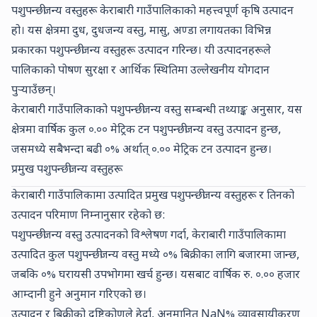
पशुपन्छीजन्य वस्तुहरू केराबारी गाउँपालिकाको महत्त्वपूर्ण कृषि उत्पादन
हो। यस क्षेत्रमा दुध, दुधजन्य वस्तु, मासु, अण्डा लगायतका विभिन्न
प्रकारका पशुपन्छीजन्य वस्तुहरू उत्पादन गरिन्छ। यी उत्पादनहरूले
पालिकाको पोषण सुरक्षा र आर्थिक स्थितिमा उल्लेखनीय योगदान
पुर्‍याउँछन्।
केराबारी गाउँपालिकाको पशुपन्छीजन्य वस्तु सम्बन्धी तथ्याङ्क अनुसार, यस
क्षेत्रमा वार्षिक कुल
०.००
मेट्रिक टन पशुपन्छीजन्य वस्तु उत्पादन हुन्छ,
जसमध्ये सबैभन्दा बढी
०
% अर्थात्
०.००
मेट्रिक टन उत्पादन हुन्छ।
प्रमुख पशुपन्छीजन्य वस्तुहरू
केराबारी गाउँपालिकामा उत्पादित प्रमुख पशुपन्छीजन्य वस्तुहरू र तिनको
उत्पादन परिमाण निम्नानुसार रहेको छ:
पशुपन्छीजन्य वस्तु उत्पादनको विश्लेषण गर्दा, केराबारी गाउँपालिकामा
उत्पादित कुल पशुपन्छीजन्य वस्तु मध्ये
०
% बिक्रीका लागि बजारमा जान्छ,
जबकि
०
% घरायसी उपभोगमा खर्च हुन्छ। यसबाट वार्षिक रु.
०.००
हजार
आम्दानी हुने अनुमान गरिएको छ।
उत्पादन र बिक्रीको दृष्टिकोणले हेर्दा, अनुमानित
NaN
% व्यावसायीकरण