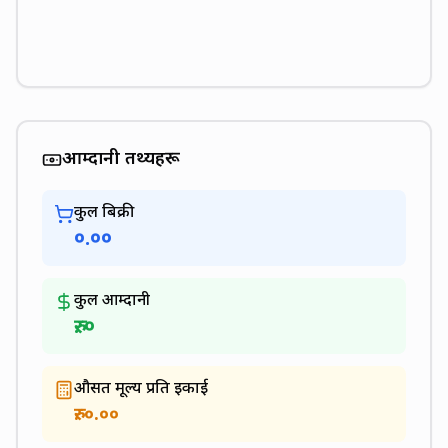
आम्दानी तथ्यहरू
कुल बिक्री
०.००
कुल आम्दानी
रु.
०
औसत मूल्य प्रति इकाई
रु.
०.००