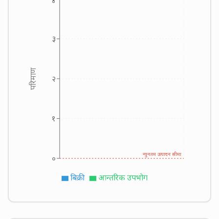
४
३
परिमाण
२
१
न्युनतम उत्पादन सीमा
०
बिक्री
आन्तरिक उपभोग