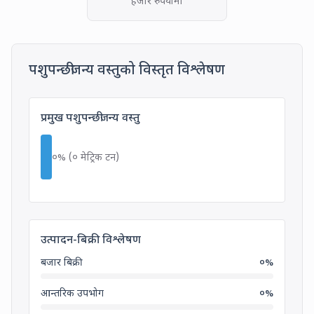
हजार रुपैयाँमा
Detailed Ani
पशुपन्छीजन्य वस्तुको विस्तृत विश्लेषण
Main Animal Product in Khajura R
प्रमुख पशुपन्छीजन्य वस्तु
०
% (
०
मेट्रिक टन
)
Production-Sales Analysis
उत्पादन-बिक्री विश्लेषण
बजार बिक्री
०
%
आन्तरिक उपभोग
०
%