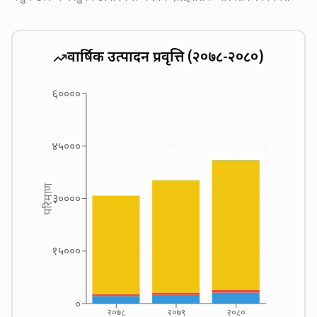
वार्षिक उत्पादन प्रवृत्ति (२०७८-२०८०)
६००००
४५०००
परिमाण
३००००
१५०००
०
२०७८
२०७९
२०८०