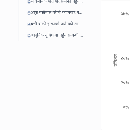
सार्वजनिक यातायातसम्मको पहुँचको अवस्था
आफु बसोबास गरेको स्थानबाट नजिकका बजार केन्द्रसम्म लाग्ने अनुमानित समय
७७%
बत्ती बाल्ने इन्धनको प्रयोगको आधारमा
आधुनिक सुविधामा पहुँच सम्बन्धी विवरण
प्रतिशत
४०%
२०%
०%