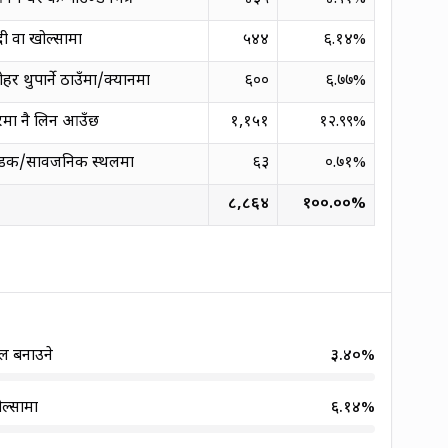
ी वा खोल्सामा
५४४
६.१४
%
हर थुपार्ने ठाउँमा/क्यानमा
६००
६.७७
%
रमा नै लिन आउँछ
१,१५१
१२.९९
%
डक/सार्वजनिक स्थलमा
६३
०.७१
%
८,८६४
१००.००
%
मल बनाउने
३.४०
%
ल्सामा
६.१४
%