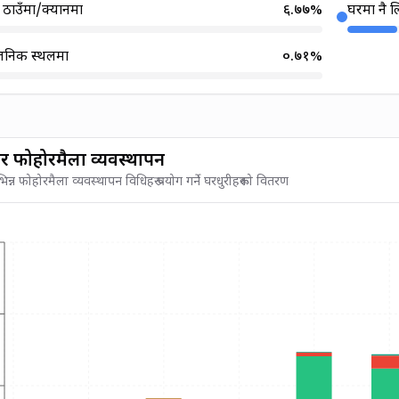
े ठाउँमा/क्यानमा
६.७७
%
घरमा नै 
जनिक स्थलमा
०.७१
%
र फोहोरमैला व्यवस्थापन
न्न फोहोरमैला व्यवस्थापन विधिहरू प्रयोग गर्ने घरधुरीहरूको वितरण