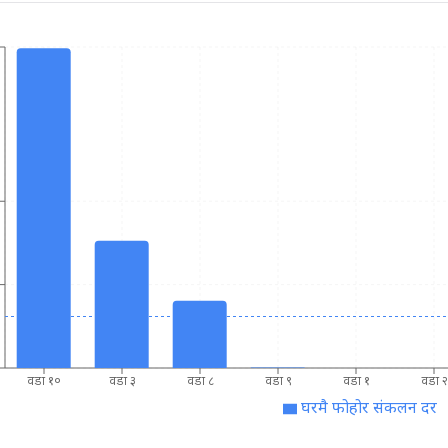
वडा १०
वडा ३
वडा ८
वडा ९
वडा १
वडा २
घरमै फोहोर संकलन दर