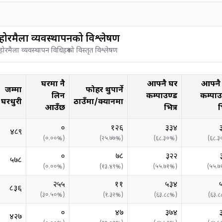
ोरमैला व्यवस्थापनको विश्लेषण
रमैला व्यवस्थापन विधिहरूको विस्तृत विश्लेषण
घरमा नै
आफ्नै घर
आफ्नै
जम्मा
फोहर थुपार्ने
लिन
कम्पाउण्ड
कम्पाउ
घरधुरी
ठाउँमा/क्यानमा
आउँछ
भित्र
भ
०
१२६
३३४
४८९
(
०.००
%)
(
२५.७७
%)
(
६८.३०
%)
(
६८.३
०
७८
३२२
५७८
(
०.००
%)
(
१३.४९
%)
(
५५.७१
%)
(
५५.७
२५५
११
५३४
८३६
(
३०.५०
%)
(
१.३२
%)
(
६३.८८
%)
(
६३.८
०
४७
३७४
४२७