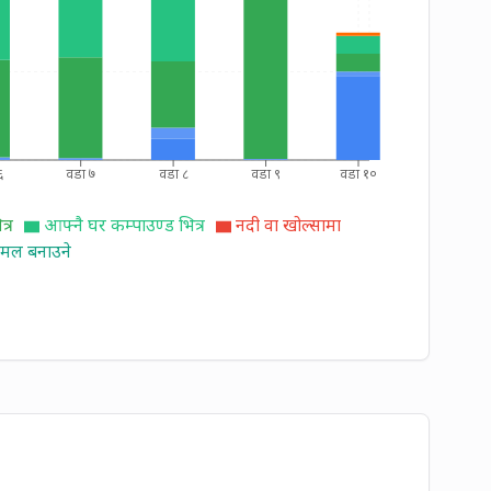
६
वडा ७
वडा ८
वडा ९
वडा १०
्र
आफ्नै घर कम्पाउण्ड भित्र
नदी वा खोल्सामा
ट मल बनाउने