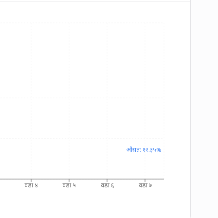
औसत: १२.३५%
वडा ४
वडा ५
वडा ६
वडा ७