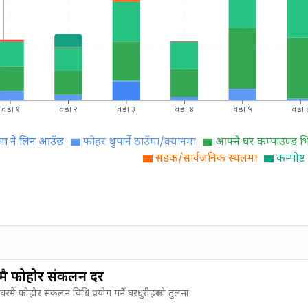
वडा १
वडा २
वडा ३
वडा ४
वडा ५
वडा 
मा नै लिन आउँछ
फोहर थुपार्ने ठाउँमा/क्यानमा
आफ्नै घर कम्पाउण्ड भित
सडक/सार्वजनिक स्थलमा
कम्पोष्
मै फोहोर संकलन दर
ा घरमै फोहोर संकलन विधि प्रयोग गर्ने घरधुरीहरूको तुलना