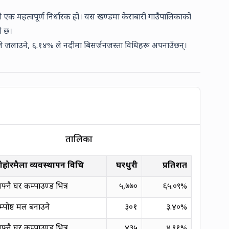
ो एक महत्वपूर्ण निर्धारक हो। यस खण्डमा केराबारी गाउँपालिकाको
ो छ।
े जलाउने,
६.१४% ले नदीमा बिसर्जन
जस्ता विधिहरू अपनाउँछन्।
तालिका
ोहोरमैला व्यवस्थापन विधि
घरधुरी
प्रतिशत
्नै घर कम्पाउण्ड भित्र
५,७७०
६५.०९
%
्पोष्ट मल बनाउने
३०१
३.४०
%
्नै घर कम्पाउण्ड भित्र
४३५
४.९१
%