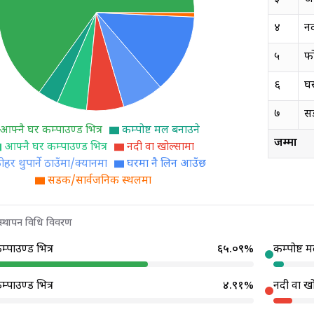
४
नद
५
फो
६
घ
७
स
आफ्नै घर कम्पाउण्ड भित्र
कम्पोष्ट मल बनाउने
जम्मा
आफ्नै घर कम्पाउण्ड भित्र
नदी वा खोल्सामा
ोहर थुपार्ने ठाउँमा/क्यानमा
घरमा नै लिन आउँछ
सडक/सार्वजनिक स्थलमा
वस्थापन विधि विवरण
्पाउण्ड भित्र
६५.०९
%
कम्पोष्ट 
्पाउण्ड भित्र
४.९१
%
नदी वा खो