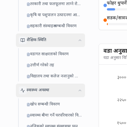
फोहर थुपार्न
तरकारी तथा फलफूलमा लाग्ने रोग/किरा
कृषि वा पशुपालन उत्पादनमा आबद्ध घरधुरी
सडक/सार्व
सहकारी संस्थाहरू सम्बन्धी विवरण
शैक्षिक स्थिति
वडा अनुसा
वडागत साक्षरताको विवरण
वडा अनुसार विभि
उत्तीर्ण गरेको तह
विद्यालय तथा कलेज नजानुको कारण
३०००
स्वास्थ्य अवस्था
२२५०
खोप सम्बन्धी विवरण
स्वास्थ्य बीमा गर्ने घरपरिवारको विवरण
१५००
नजिकको स्वास्थ्य संस्थासम्म पुग्न लाग्ने समय