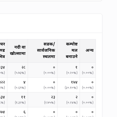
 घर
सडक/
कम्पोष्ट
नदी वा
ण्ड
सार्वजनिक
मल
अन्य
खोल्सामा
ित्र
स्थलमा
बनाउने
३३४
२८
०
१
०
०
%)
(
५.७३
%)
(
०.००
%)
(
०.२०
%)
(
०.००
%)
३२२
४
०
१७४
०
१
%)
(
०.६९
%)
(
०.००
%)
(
३०.१०
%)
(
०.००
%)
५३४
११
२३
२
०
८
%)
(
१.३२
%)
(
२.७५
%)
(
०.२४
%)
(
०.००
%)
३७४
६
०
०
०