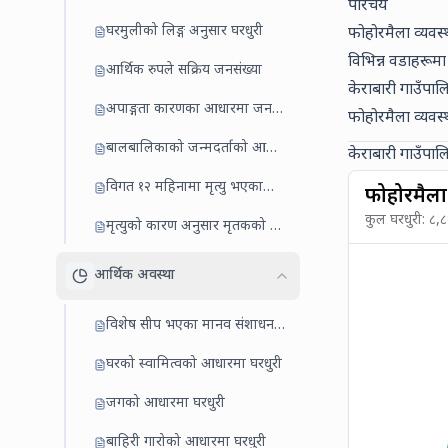
परिचय
घरमुलीको लिङ्ग अनुसार घरधुरी
फोहोरमैला व्यवस
विभिन्न वडाहरूमा
आर्थिक रुपले सक्रिय जनसंख्या
केराबारी गाउँपा
अपाङ्गता कारणका आधारमा जनसंख्या
फोहोरमैला व्यव
बालबालिकाको जन्मदर्ताको आधारमा जनसंख्या
केराबारी गाउँपा
विगत १२ महिनामा मृत्यु भएकाको विवरण
फोहोरमैला
कुल घरधुरी:
८,
मृत्युको कारण अनुसार मृतकको संख्या
आर्थिक अवस्था
विशेष सीप भएका मानव संशाधनको विवरण
घरको स्वामित्वको आधारमा घरधुरी
जगको आधारमा घरधुरी
बाहिरी गारोको आधारमा घरधुरी