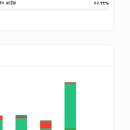
लिन आउँछ
१२.९९
%