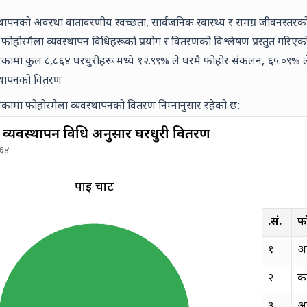
्थापनको अवस्था वातावरणीय स्वच्छता, सार्वजनिक स्वास्थ्य र समग्र जीवनस्तरक
 फोहोरमैला व्यवस्थापन विधिहरूको प्रयोग र वितरणको विश्लेषण प्रस्तुत गरिएक
लिकामा कुल
८,८६४
घरधुरीहरू मध्ये
१२.९९% ले घरमै फोहोर संकलन,
६५.०९% ल
स्थापनको वितरण
लिकामा फोहोरमैला व्यवस्थापनको वितरण निम्नानुसार रहेको छ:
 व्यवस्थापन विधि अनुसार घरधुरी वितरण
८६४
पाई चार्ट
क्र.सं.
फ
१
आफ
२
कम
३
आफ