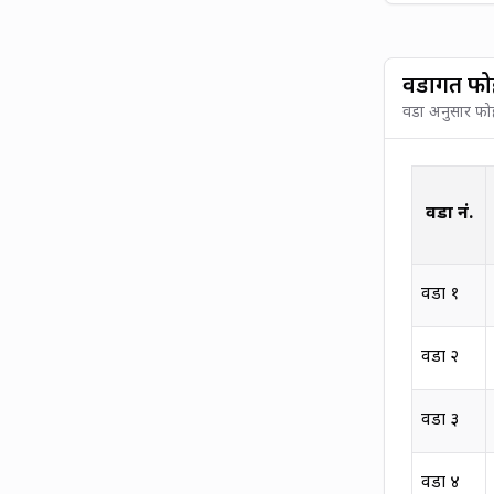
वडागत फोह
वडा अनुसार फोहो
वडा नं.
वडा
१
वडा
२
वडा
३
वडा
४