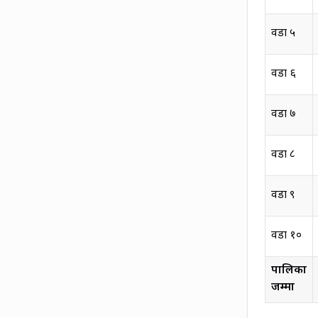
वडा
५
वडा
६
वडा
७
वडा
८
वडा
९
वडा
१०
पालिका
जम्मा